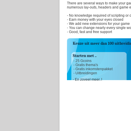
There are several ways to make your g
numerous lay-outs, headers and game e
- No knowledge required of scripting or 
- Earn money with your eyes closed
- We add new extensions for your game
- You can change nearly every single wo
- Good, fast and free support
Keuze uit meer dan 100 uitbreidi
Starten met ..
- 25 Gcoins
- Gratis thema's
- Gratis inkomstenpakket
- Uitbreidingen
- En zoveel meer..!