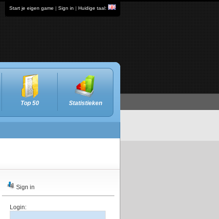
Start je eigen game
|
Sign in
|
Huidige taal:
Top 50
Statistieken
Sign in
Login: