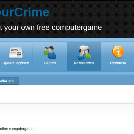
ourCrime
rt your own free computergame
Update logboek
Games
Referenties
Helpdesk
affia spel
 online computergame!