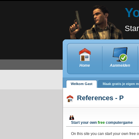
Y
Sta
Home
Aanmelden
Welkom Gast
Maak gratis je eigen m
References - P
Start your own
free
computergame
On this site you can start your own free