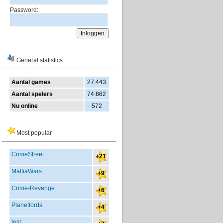
Password:
General statistics
Aantal games
27.443
Aantal spelers
74.862
Nu online
572
Most popular
CrimeStreet
+21
MaffiaWars
+9
Crime-Revenge
+6
Planetlords
+4
test