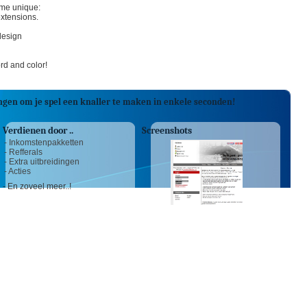
ame unique:
xtensions.
design
rd and color!
ngen om je spel een knaller te maken in enkele seconden!
Verdienen door ..
Screenshots
- Inkomstenpakketten
- Refferals
- Extra uitbreidingen
- Acties
- En zoveel meer..!